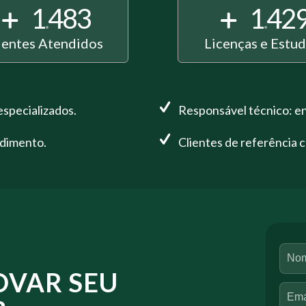
1
483
1
42
.
.
ientes Atendidos
Licenças e Estu
especializados.
Responsável técnico: en
ndimento.
Clientes de referência 
OVAR SEU