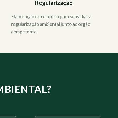
Regularização
Elaboração do relatório para subsidiar a
regularização ambiental junto ao órgão
competente.
MBIENTAL?