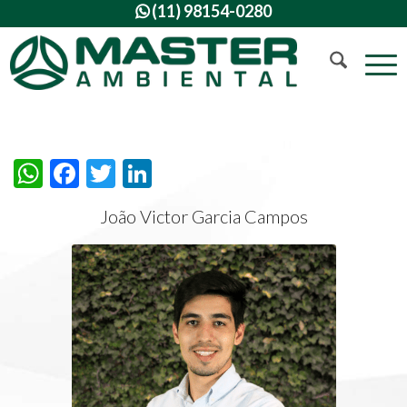
(11) 98154-0280

WhatsApp
Facebook
Twitter
LinkedIn
João Victor Garcia Campos