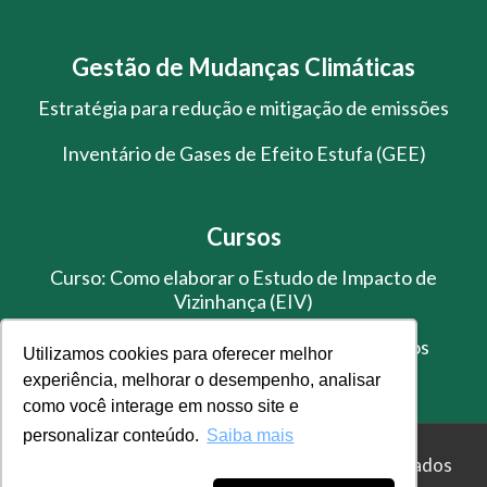
Gestão de Mudanças Climáticas
Estratégia para redução e mitigação de emissões
Inventário de Gases de Efeito Estufa (GEE)
Cursos
Curso: Como elaborar o Estudo de Impacto de
Vizinhança (EIV)
Treinamento de Gestão de Resíduos Sólidos
Utilizamos cookies para oferecer melhor
experiência, melhorar o desempenho, analisar
como você interage em nosso site e
personalizar conteúdo.
Saiba mais
© Master Ambiental - Todos os direitos reservados