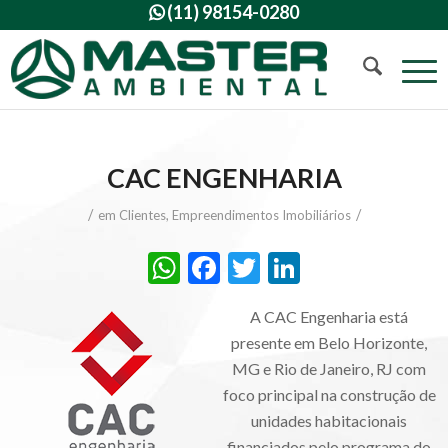
(11) 98154-0280

CAC ENGENHARIA
/
/
em
Clientes
,
Empreendimentos Imobiliários
WhatsApp
Facebook
Twitter
LinkedIn
A CAC Engenharia está
presente em Belo Horizonte,
MG e Rio de Janeiro, RJ com
foco principal na construção de
unidades habitacionais
financiados pelo programa do