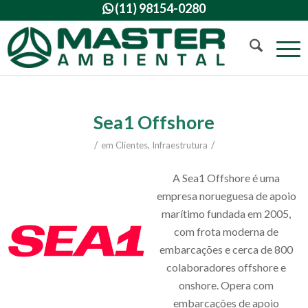
(11) 98154-0280

Sea1 Offshore
/
/
em
Clientes
,
Infraestrutura
A Sea1 Offshore é uma
empresa norueguesa de apoio
marítimo fundada em 2005,
com frota moderna de
embarcações e cerca de 800
colaboradores offshore e
onshore. Opera com
embarcações de apoio