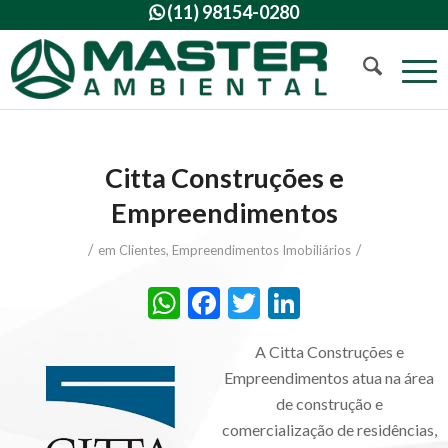
(11) 98154-0280

Citta Construções e
Empreendimentos
/
/
em
Clientes
,
Empreendimentos Imobiliários
WhatsApp
Facebook
Twitter
LinkedIn
A Citta Construções e
Empreendimentos atua na área
de construção e
comercialização de residências,