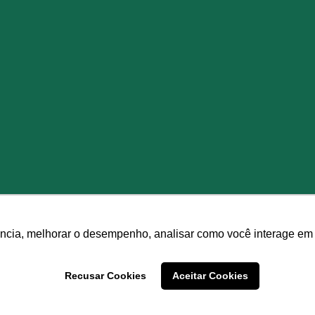
ência, melhorar o desempenho, analisar como você interage em 
Recusar Cookies
Aceitar Cookies
© Master Ambiental - Todos os direitos reservados