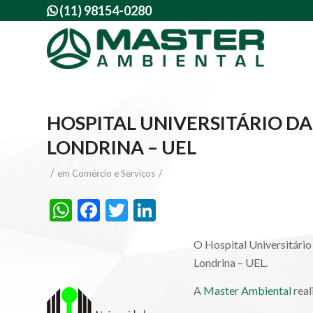
(11) 98154-0280

HOSPITAL UNIVERSITÁRIO D
LONDRINA – UEL
/
/
em
Comércio e Serviços
WhatsApp
Facebook
Twitter
LinkedIn
O Hospital Universitário
Londrina – UEL.
A
Master Ambiental
real