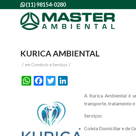
(11) 98154-0280

KURICA AMBIENTAL
/
/
em
Comércio e Serviços
WhatsApp
Facebook
Twitter
LinkedIn
A Kurica Ambiental é u
transporte, tratamento e 
Serviços:
Coleta Domiciliar e de 