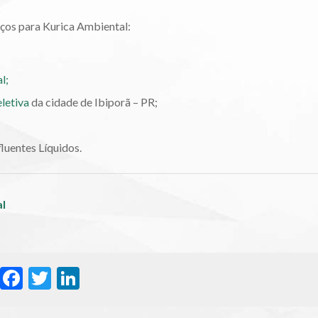
viços para Kurica Ambiental:
l;
letiva
da cidade de Ibiporã – PR;
luentes Líquidos.
al
WhatsApp
Facebook
Twitter
LinkedIn