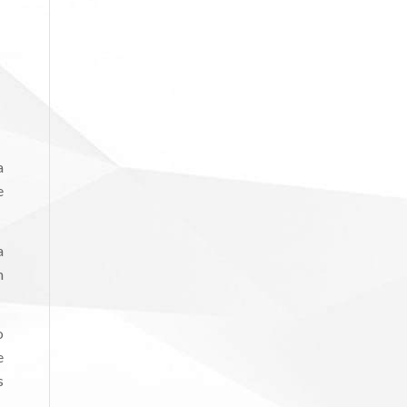
a
e
a
m
o
e
s