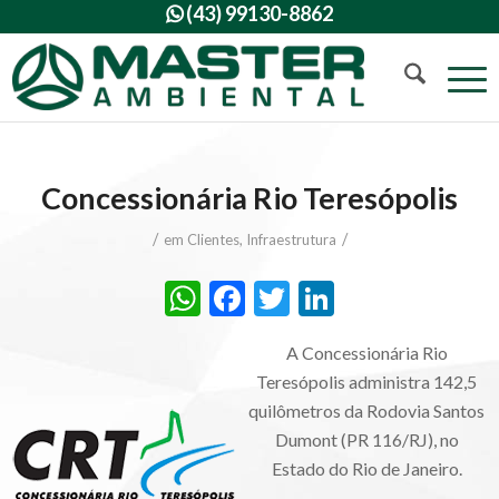
(43) 99130-8862

Concessionária Rio Teresópolis
/
/
em
Clientes
,
Infraestrutura
WhatsApp
Facebook
Twitter
LinkedIn
A Concessionária Rio
Teresópolis administra 142,5
quilômetros da Rodovia Santos
Dumont (PR 116/RJ), no
Estado do Rio de Janeiro.