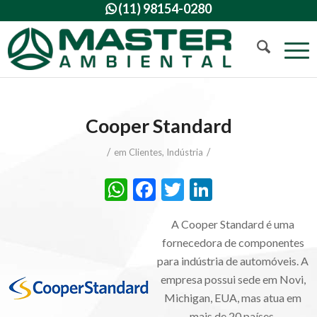
(11) 98154-0280

Cooper Standard
/
/
em
Clientes
,
Indústria
WhatsApp
Facebook
Twitter
LinkedIn
A Cooper Standard é uma
fornecedora de componentes
para indústria de automóveis. A
empresa possui sede em Novi,
Michigan, EUA, mas atua em
mais de 20 países.