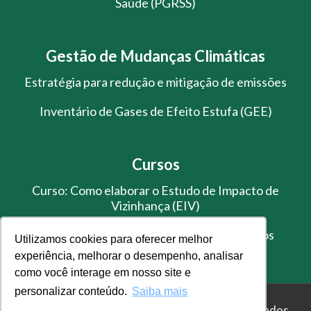
Saúde (PGRSS)
Gestão de Mudanças Climáticas
Estratégia para redução e mitigação de emissões
Inventário de Gases de Efeito Estufa (GEE)
Cursos
Curso: Como elaborar o Estudo de Impacto de
Vizinhança (EIV)
Treinamento de Gestão de Resíduos Sólidos
Utilizamos cookies para oferecer melhor
experiência, melhorar o desempenho, analisar
como você interage em nosso site e
personalizar conteúdo.
Saiba mais
© Master Ambiental - Todos os direitos reservados