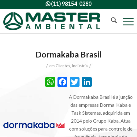
(11) 98154-0280

Dormakaba Brasil
/
/
em
Clientes
,
Indústria
WhatsApp
Facebook
Twitter
LinkedIn
A Dormakaba Brasil é a junção
das empresas Dorma, Kaba e
Task Sistemas, adquirida em
2014 pelo Grupo Kaba. Atua
com soluções para controle de
frequência, tecnologia de