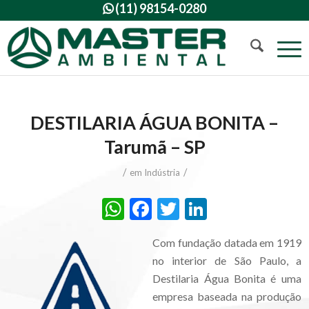
(11) 98154-0280

DESTILARIA ÁGUA BONITA –
Tarumã – SP
/
/
em
Indústria
WhatsApp
Facebook
Twitter
LinkedIn
Com fundação datada em 1919
no interior de São Paulo, a
Destilaria Água Bonita é uma
empresa baseada na produção