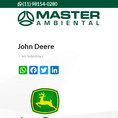
(11) 98154-0280

John Deere
/
/
em
Indústria
WhatsApp
Facebook
Twitter
LinkedIn