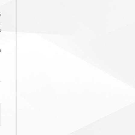
m
,
s
o