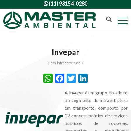
(11) 98154-0280

Invepar
/
/
em
Infraestrutura
WhatsApp
Facebook
Twitter
LinkedIn
A Invepar é um grupo brasileiro
do segmento de infraestrutura
em transporte, composto por
12 concessionárias de serviços
públicos de rodovias,
aeroportos e mobilidade