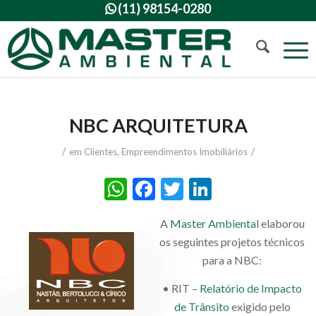
(11) 98154-0280

NBC ARQUITETURA
/
/
em
Clientes
,
Empreendimentos Imobiliários
WhatsApp
Facebook
Twitter
LinkedIn
A
Master Ambiental
elaborou
os seguintes projetos técnicos
para a NBC:
• RIT –
Relatório de Impacto
de Trânsito
exigido pelo