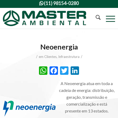
(11) 98154-0280

Neoenergia
/
/
em
Clientes
,
Infraestrutura
WhatsApp
Facebook
Twitter
LinkedIn
A Neoenergia atua em toda a
cadeia de energia: distribuição,
geração, transmissão e
comercialização e está
presente em 13 estados.