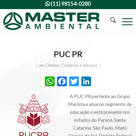
(11) 98154-0280

PUC PR
/
/
em
Clientes
,
Comércio e Serviços
WhatsApp
Facebook
Twitter
LinkedIn
A PUC PR pertente ao Grupo
Marista e atua no segmento de
educação e está presente nos
estados do Paraná, Santa
Catarina, São Paulo, Mato
Grosso do Sul, Distrito Federal