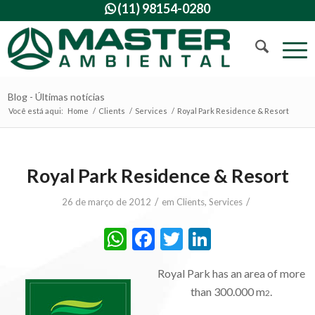
(11) 98154-0280

Blog - Últimas notícias
Você está aqui:
Home
/
Clients
/
Services
/
Royal Park Residence & Resort
Royal Park Residence & Resort
/
/
26 de março de 2012
em
Clients
,
Services
WhatsApp
Facebook
Twitter
LinkedIn
Royal Park has an area of more
than 300.000 m
.
2