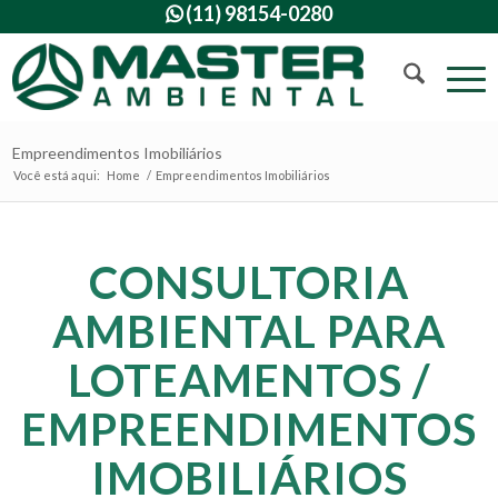
(11) 98154-0280

Empreendimentos Imobiliários
Você está aqui:
Home
/
Empreendimentos Imobiliários
CONSULTORIA
AMBIENTAL PARA
LOTEAMENTOS /
EMPREENDIMENTOS
IMOBILIÁRIOS