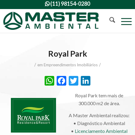
(11) 98154-0280

Royal Park
/
/
em
Empreendimentos Imobiliários
WhatsApp
Facebook
Twitter
LinkedIn
Royal Park tem mais de
300.000 m2 de área.
A Master Ambiental realizou:
• Diagnóstico Ambiental
•
Licenciamento Ambiental