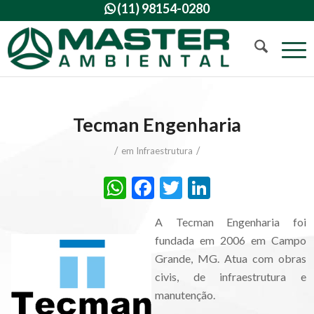
(11) 98154-0280

Tecman Engenharia
/
/
em
Infraestrutura
WhatsApp
Facebook
Twitter
LinkedIn
A Tecman Engenharia foi
fundada em 2006 em Campo
Grande, MG. Atua com obras
civis, de infraestrutura e
manutenção.