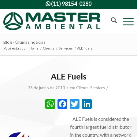
(11) 98154-0280

Blog - Últimas notícias
Você está aqui:
Home
/
Clients
/
Services
/
ALE Fuels
ALE Fuels
/
/
28 de junho de 2013
em
Clients
,
Services
WhatsApp
Facebook
Twitter
LinkedIn
ALE Fuels is considered the
fourth largest fuel distributor
in the country, with a network