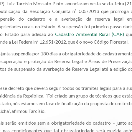
P), Luiz Tarcísio Mossato Pinto, anunciaram nesta sexta-feira (21
publicação da Resolução Conjunta nº 005/2013 que prorroga 
spensão do cadastro e a averbação da reserva legal e
opriedades rurais no Estado. A suspensão foi primeiro passo dad
lo Estado para adesão ao
Cadastro Ambiental Rural (CAR)
qu
nde a Lei Federal nº 12.651/2012, que é o novo Código Florestal.
junta suspendia por 180 dias a obrigatoriedade do cadastrament
ecuperação e proteção da Reserva Legal e Áreas de Preservaçã
tos de suspensão da averbação de Reserva Legal até a edição d
se decreto que deverá seguir todos os trâmites legais para a su
dência da República. “Foi criado um grupo de técnicos que estã
stado, nós estamos em fase de finalização da proposta de um text
cha”, afirmou Tarcísio.
is serão emitidos sem a obrigatoriedade do cadastro – junto a
 nas condicionantes que tal obrigatoriedade será exigida apó