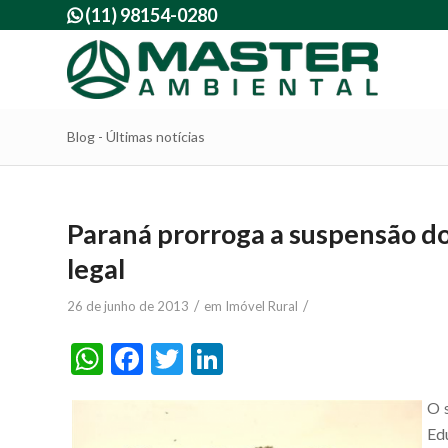
(11) 98154-0280

Blog - Últimas notícias
Paraná prorroga a suspensão do
legal
/
/
26 de junho de 2013
em
Imóvel Rural
WhatsApp
Facebook
Twitter
LinkedIn
O 
Ed