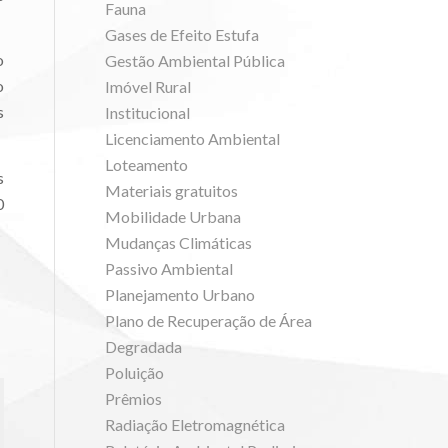
Fauna
Gases de Efeito Estufa
o
Gestão Ambiental Pública
o
Imóvel Rural
s
Institucional
Licenciamento Ambiental
Loteamento
s
Materiais gratuitos
0
Mobilidade Urbana
Mudanças Climáticas
Passivo Ambiental
Planejamento Urbano
Plano de Recuperação de Área
Degradada
Poluição
Prêmios
Radiação Eletromagnética