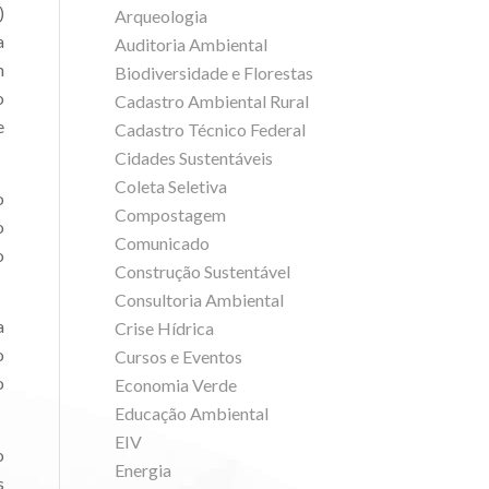
)
Arqueologia
a
Auditoria Ambiental
m
Biodiversidade e Florestas
o
Cadastro Ambiental Rural
e
Cadastro Técnico Federal
Cidades Sustentáveis
Coleta Seletiva
o
Compostagem
o
Comunicado
o
Construção Sustentável
Consultoria Ambiental
a
Crise Hídrica
o
Cursos e Eventos
o
Economia Verde
Educação Ambiental
EIV
o
Energia
s