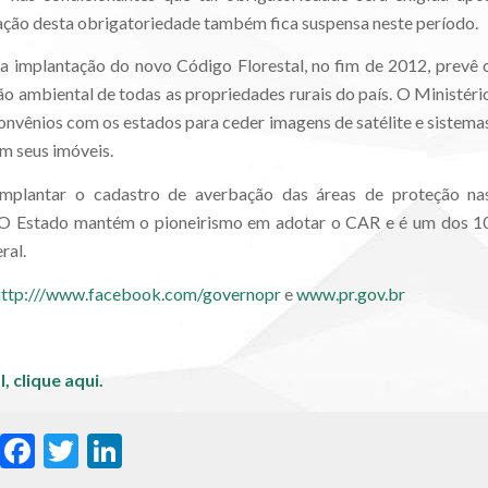
zação desta obrigatoriedade também fica suspensa neste período.
 implantação do novo Código Florestal, no fim de 2012, prevê 
ão ambiental de todas as propriedades rurais do país. O Ministéri
vênios com os estados para ceder imagens de satélite e sistema
em seus imóveis.
implantar o cadastro de averbação das áreas de proteção na
. O Estado mantém o pioneirismo em adotar o CAR e é um dos 1
ral.
http:///www.facebook.com/governopr
e
www.pr.gov.br
l,
clique aqui.
WhatsApp
Facebook
Twitter
LinkedIn