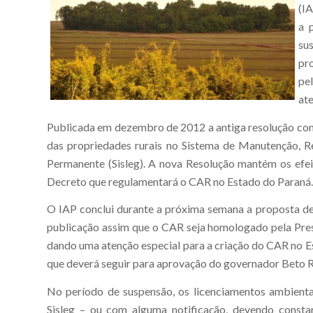
(IA
a 
su
pr
pe
ate
Publicada em dezembro de 2012 a antiga resolução con
das propriedades rurais no Sistema de Manutenção, R
Permanente (Sisleg). A nova Resolução mantém os efei
Decreto que regulamentará o CAR no Estado do Paraná.
O IAP conclui durante a próxima semana a proposta des
publicação assim que o CAR seja homologado pela Presi
dando uma atenção especial para a criação do CAR no E
que deverá seguir para aprovação do governador Beto Ri
No período de suspensão, os licenciamentos ambienta
Sisleg – ou com alguma notificação, devendo constar