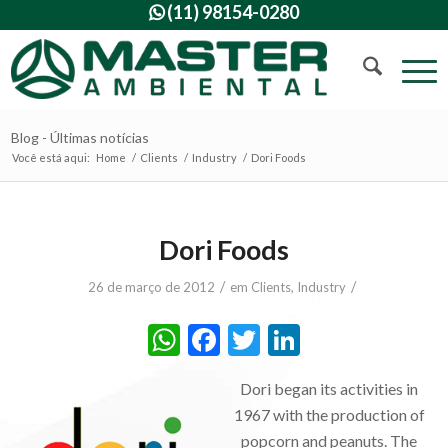
(11) 98154-0280

Blog - Últimas notícias
Você está aqui:
Home
/
Clients
/
Industry
/
Dori Foods
Dori Foods
/
/
26 de março de 2012
em
Clients
,
Industry
WhatsApp
Facebook
Twitter
LinkedIn
Dori began its activities in
1967 with the production of
popcorn and peanuts. The