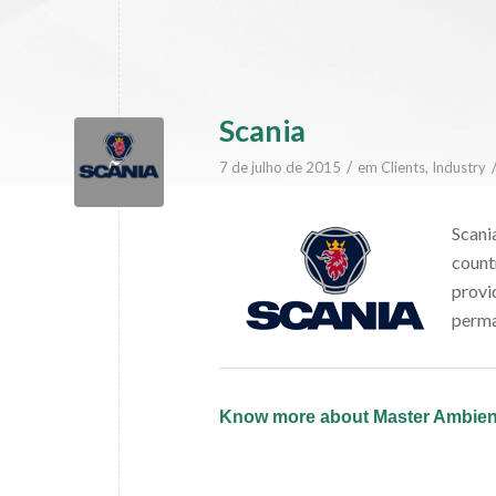
Scania
/
7 de julho de 2015
em
Clients
,
Industry
Scani
count
provi
perma
Know more about Master Ambien