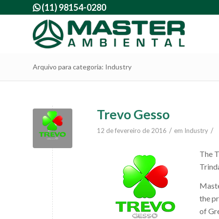
(11) 98154-0280

Arquivo para categoria: Industry
Trevo Gesso
/
/
12 de fevereiro de 2016
em
Industry
The T
Trind
Maste
the p
of Gr