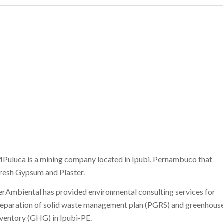
Puluca is a mining company located in Ipubi, Pernambuco that
 fresh Gypsum and Plaster.
rAmbiental has provided environmental consulting services for
reparation of solid waste management plan (PGRS) and greenhous
nventory (GHG) in Ipubi-PE.