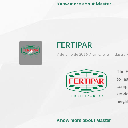
Know more about Master
FERTIPAR
/
7 de julho de 2015
em
Clients
,
Industry
The F
to ag
compo
serv
neigh
Know more about Master