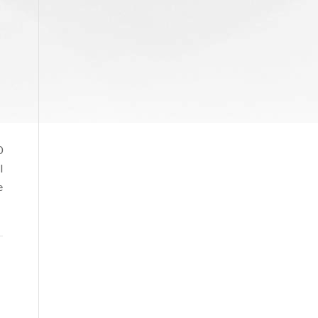
0
l
e