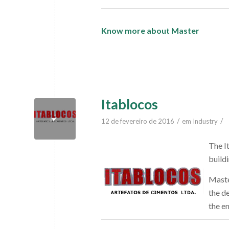
Know more about Master
Itablocos
/
/
12 de fevereiro de 2016
em
Industry
The I
build
Maste
the d
the e