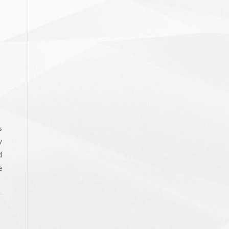
s
y
d
e