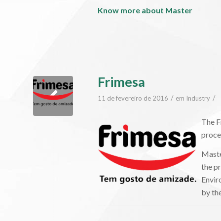
Know more about Master
Frimesa
/
/
11 de fevereiro de 2016
em
Industry
The Fr
proce
Maste
the p
Envir
by th