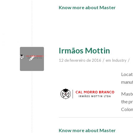
Know more about Master
Irmãos Mottin
/
/
12 de fevereiro de 2016
em
Industry
Locat
manuf
Maste
the p
Colo
Know more about Master