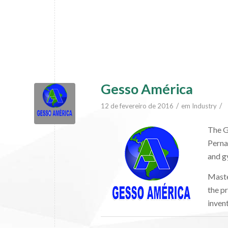
Gesso América
/
/
12 de fevereiro de 2016
em
Industry
The G
Perna
and g
Maste
the p
inven