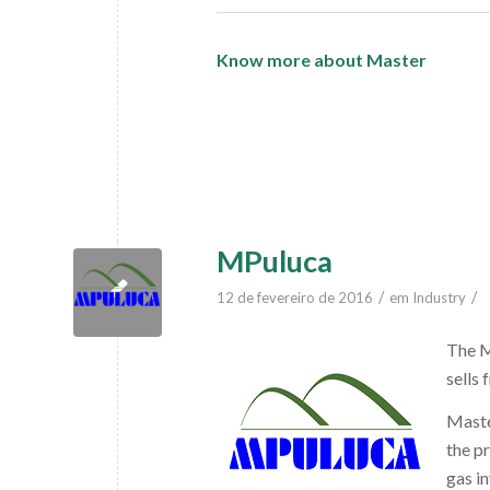
Know more about Master
MPuluca
/
/
12 de fevereiro de 2016
em
Industry
The M
sells
Maste
the p
gas i