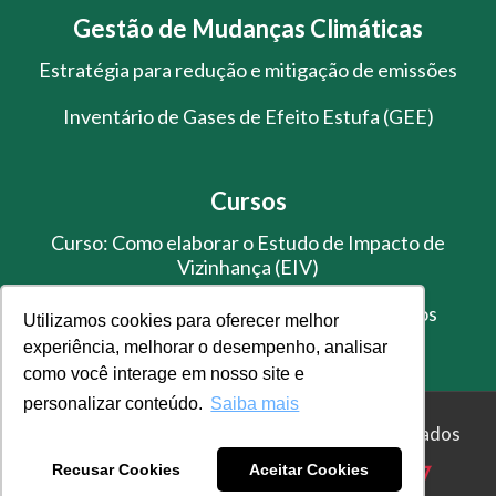
Gestão de Mudanças Climáticas
Estratégia para redução e mitigação de emissões
Inventário de Gases de Efeito Estufa (GEE)
Cursos
Curso: Como elaborar o Estudo de Impacto de
Vizinhança (EIV)
Treinamento de Gestão de Resíduos Sólidos
Utilizamos cookies para oferecer melhor
experiência, melhorar o desempenho, analisar
como você interage em nosso site e
personalizar conteúdo.
Saiba mais
© Master Ambiental - Todos os direitos reservados
Recusar Cookies
Aceitar Cookies