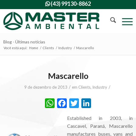
(43) 99130-8862

Blog - Últimas notícias
Você está aqui:
Home
/
Clients
/
Industry
/
Mascarello
Mascarello
/
/
9 de dezembro de 2013
em
Clients
,
Industry
WhatsApp
Facebook
Twitter
LinkedIn
Established in 2003, in
Cascavel, Paraná, Mascarello
manufactures buses, vans and