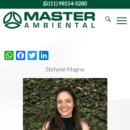
(11) 98154-0280

WhatsApp
Facebook
Twitter
LinkedIn
Stefanie Magno