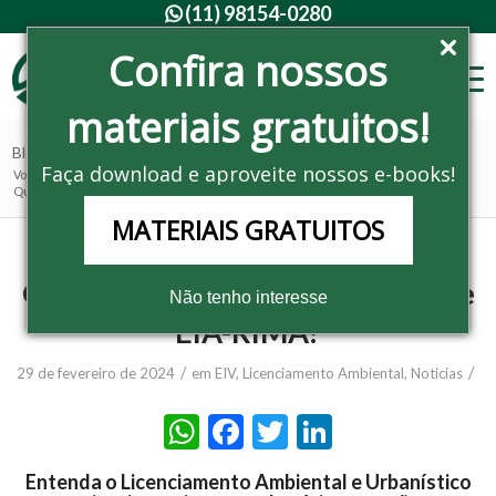
(11) 98154-0280

Confira nossos
materiais gratuitos!
Blog - Últimas notícias
Faça download e aproveite nossos e-books!
Você está aqui:
Home
/
Noticias
/
EIV
/
Quando condomínios precisam de EIA-RIMA?
MATERIAIS GRATUITOS
Quando condomínios precisam de
Não tenho interesse
EIA-RIMA?
/
/
29 de fevereiro de 2024
em
EIV
,
Licenciamento Ambiental
,
Noticias
WhatsApp
Facebook
Twitter
LinkedIn
Entenda o Licenciamento Ambiental e Urbanístico