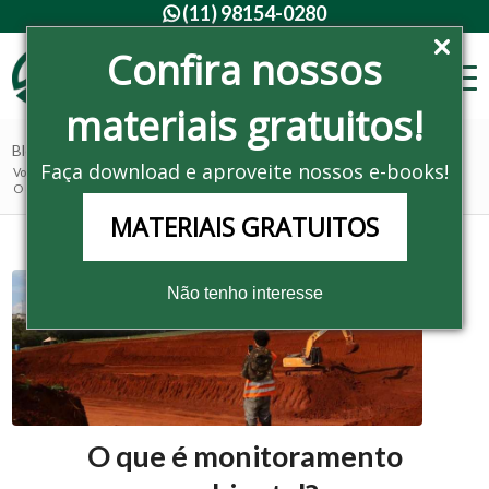
(11) 98154-0280

Confira nossos
materiais gratuitos!
Blog - Últimas notícias
Faça download e aproveite nossos e-books!
Você está aqui:
Home
/
Noticias
/
Consultoria Ambiental
/
O que é monitoramento ambiental?
MATERIAIS GRATUITOS
Não tenho interesse
O que é monitoramento