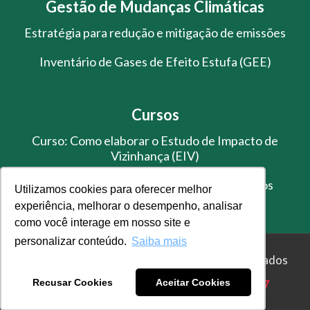
Gestão de Mudanças Climáticas
Estratégia para redução e mitigação de emissões
Inventário de Gases de Efeito Estufa (GEE)
Cursos
Curso: Como elaborar o Estudo de Impacto de
Vizinhança (EIV)
Treinamento de Gestão de Resíduos Sólidos
Utilizamos cookies para oferecer melhor
experiência, melhorar o desempenho, analisar
como você interage em nosso site e
personalizar conteúdo.
Saiba mais
© Master Ambiental - Todos os direitos reservados
Recusar Cookies
Aceitar Cookies