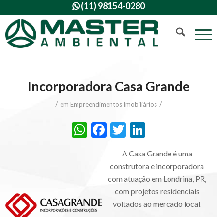
(11) 98154-0280

Incorporadora Casa Grande
/
/
em
Empreendimentos Imobiliários
WhatsApp
Facebook
Twitter
LinkedIn
A Ca
sa Grande é uma
construtora e incorporadora
com atuação em Londrina, PR,
com projetos residenciais
voltados ao mercado local.