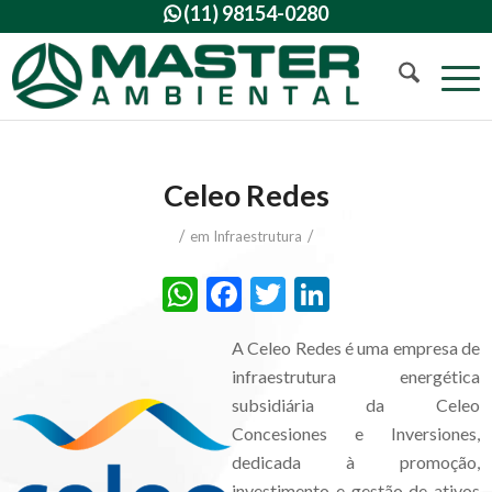
(11) 98154-0280

Celeo Redes
/
/
em
Infraestrutura
WhatsApp
Facebook
Twitter
LinkedIn
A Celeo Redes é uma empresa de
infraestrutura energética
subsidiária da Celeo
Concesiones e Inversiones,
dedicada à promoção,
investimento e gestão de ativos