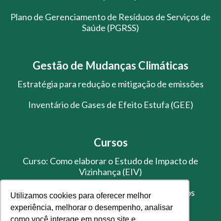
Plano de Gerenciamento de Resíduos de Serviços de
Saúde (PGRSS)
Gestão de Mudanças Climáticas
Estratégia para redução e mitigação de emissões
Inventário de Gases de Efeito Estufa (GEE)
Cursos
Curso: Como elaborar o Estudo de Impacto de
Vizinhança (EIV)
Treinamento de Gestão de Resíduos Sólidos
Utilizamos cookies para oferecer melhor
experiência, melhorar o desempenho, analisar
como você interage em nosso site e