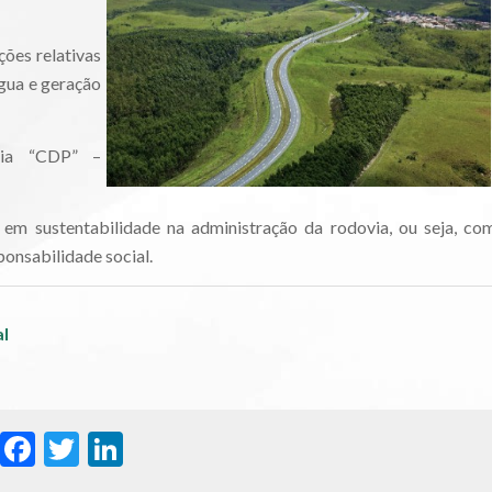
ões relativas
água e geração
gia “CDP” –
em sustentabilidade na administração da rodovia, ou seja, co
ponsabilidade social.
al
WhatsApp
Facebook
Twitter
LinkedIn