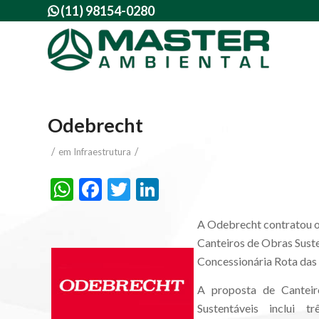
(11) 98154-0280

Odebrecht
/
/
em
Infraestrutura
WhatsApp
Facebook
Twitter
LinkedIn
A Odebrecht contratou o
Canteiros de Obras Suste
Concessionária Rota das B
A proposta de Cantei
Sustentáveis inclui t