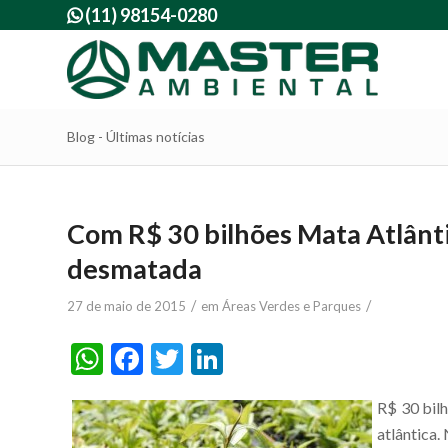
(11) 98154-0280

Blog - Últimas notícias
Com R$ 30 bilhões Mata Atlânti
desmatada
/
/
27 de maio de 2015
em
Áreas Verdes e Parques
WhatsApp
Facebook
Twitter
LinkedIn
R$ 30 bilh
atlântica.