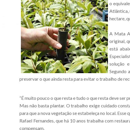
o equival
Atlântica,
hectare, q
A Mata At
original, 
está abai
Especiali
solução 
Segundo a
preservar o que ainda resta para evitar o trabalho de re
“É muito pouco o que resta e tudo o que resta deve ser p
Mas não basta plantar. O trabalho exige cuidado constant
para que a nova vegetação se estabeleça no local. Esse 
Rafael Fernandes, que há 10 anos trabalha com restaura
compensam.