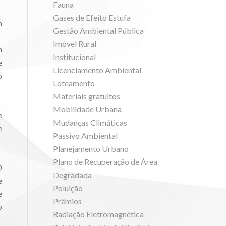
Fauna
Gases de Efeito Estufa
m
Gestão Ambiental Pública
Imóvel Rural
m
Institucional
e
Licenciamento Ambiental
o
Loteamento
Materiais gratuitos
Mobilidade Urbana
e
Mudanças Climáticas
e
Passivo Ambiental
Planejamento Urbano
Plano de Recuperação de Área
O
Degradada
e
Poluição
e
Prêmios
o
Radiação Eletromagnética