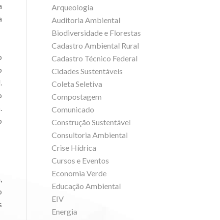
a
Arqueologia
a
Auditoria Ambiental
Biodiversidade e Florestas
Cadastro Ambiental Rural
o
Cadastro Técnico Federal
o
Cidades Sustentáveis
.
Coleta Seletiva
o
Compostagem
.
Comunicado
o
Construção Sustentável
Consultoria Ambiental
Crise Hídrica
Cursos e Eventos
Economia Verde
,
Educação Ambiental
o
EIV
s
Energia