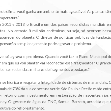
e de clima, você ganha um ambiente mais agradável. As plantas tê
emperatura.”
2011 e 2013, o Brasil é um dos países recordistas mundiais e
tas. No entanto 8 mil são endêmicas, ou seja, só ocorrem ness
aparecer do planeta. O diretor de políticas públicas da Fundaçã
mpensação sem planejamento pode agravar o problema.
e, só agrava o problema. Quando você faz o Plano Municipal d
ar em que eu vou plantar vai reconectar esse fragmentos? O grand
os, ser reduzida a milhares de fragmentos e pedaços.”
rise hídrica e resgatar a integridade de sistemas de mananciais. 
mais de 70% da sua cobertura verde. São Paulo e Recife estão entr
 retorno com investimento em restauração de nascentes, rios 
ncy. O gerente de água da TNC, Samuel Barreto, acredita que 
odutiva do reflorestamento.