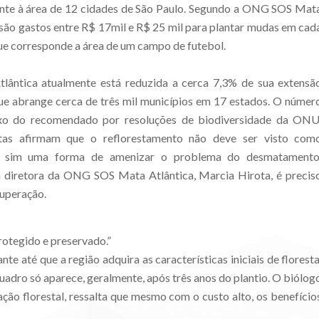
ente à área de 12 cidades de São Paulo. Segundo a ONG SOS Mat
 são gastos entre R$ 17mil e R$ 25 mil para plantar mudas em cad
ue corresponde a área de um campo de futebol.
lântica atualmente está reduzida a cerca 7,3% de sua extensã
que abrange cerca de três mil municípios em 17 estados. O númer
xo do recomendado por resoluções de biodiversidade da ONU
stas afirmam que o reflorestamento não deve ser visto com
e sim uma forma de amenizar o problema do desmatamento
 diretora da ONG SOS Mata Atlântica, Marcia Hirota, é precis
cuperação.
rotegido e preservado.”
e até que a região adquira as características iniciais de floresta
quadro só aparece, geralmente, após três anos do plantio. O biólog
ção florestal, ressalta que mesmo com o custo alto, os benefício