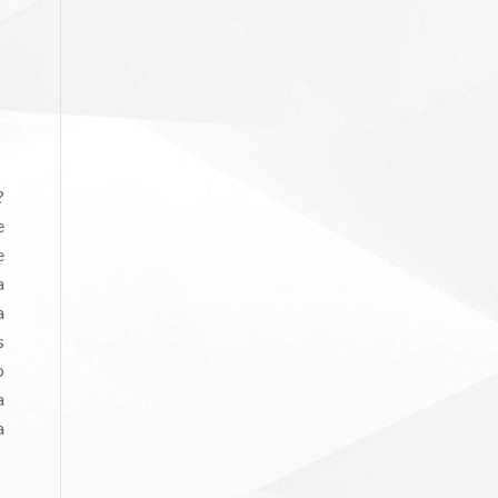
?
e
e
a
a
s
o
a
a