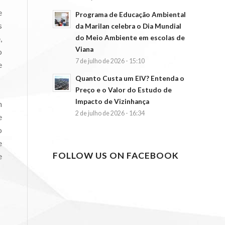
e
Programa de Educação Ambiental
s
da Marilan celebra o Dia Mundial
,
do Meio Ambiente em escolas de
Viana
o
7 de julho de 2026 - 15:10
e
Quanto Custa um EIV? Entenda o
Preço e o Valor do Estudo de
Impacto de Vizinhança
m
2 de julho de 2026 - 16:34
e
o
e
FOLLOW US ON FACEBOOK
e