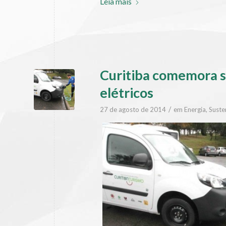
Leia mais
Curitiba comemora s
elétricos
/
27 de agosto de 2014
em
Energia
,
Suste