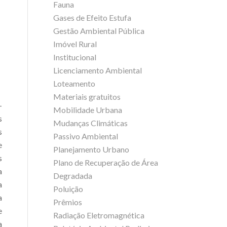
Fauna
Gases de Efeito Estufa
Gestão Ambiental Pública
Imóvel Rural
Institucional
Licenciamento Ambiental
Loteamento
Materiais gratuitos
–
Mobilidade Urbana
s
Mudanças Climáticas
s
Passivo Ambiental
e
Planejamento Urbano
s
Plano de Recuperação de Área
a
Degradada
a
Poluição
a
Prêmios
e
Radiação Eletromagnética
a