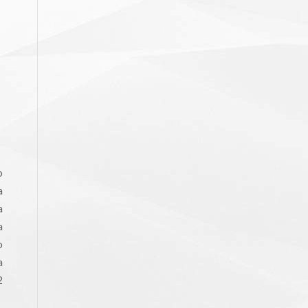
o
a
a
a
o
a
2