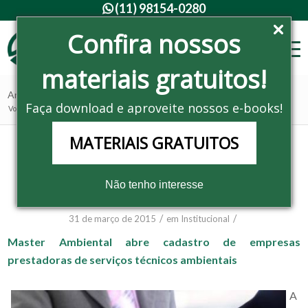
(11) 98154-0280

Confira nossos
materiais gratuitos!
Arquivo para categoria: Institucional
Faça download e aproveite nossos e-books!
Você está aqui:
Home
/
Noticias
/
Institucional
MATERIAIS GRATUITOS
Procura-se fornecedores
Não tenho interesse
qualificados
/
/
31 de março de 2015
em
Institucional
Master Ambiental abre cadastro de empresas
prestadoras de serviços técnicos ambientais
A