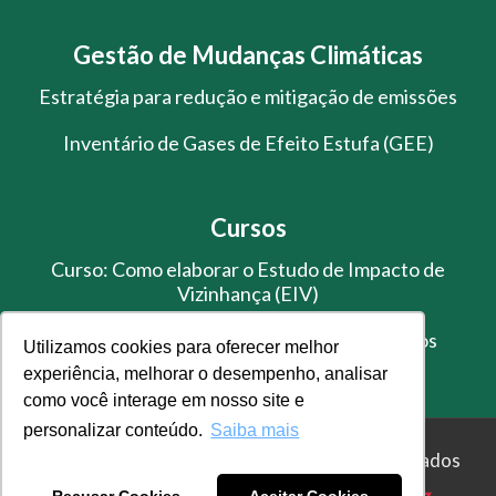
Gestão de Mudanças Climáticas
Estratégia para redução e mitigação de emissões
Inventário de Gases de Efeito Estufa (GEE)
Cursos
Curso: Como elaborar o Estudo de Impacto de
Vizinhança (EIV)
Treinamento de Gestão de Resíduos Sólidos
Utilizamos cookies para oferecer melhor
experiência, melhorar o desempenho, analisar
como você interage em nosso site e
personalizar conteúdo.
Saiba mais
© Master Ambiental - Todos os direitos reservados