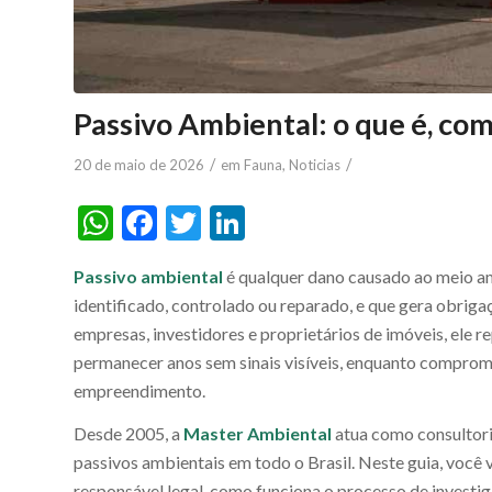
Passivo Ambiental: o que é, com
/
/
20 de maio de 2026
em
Fauna
,
Noticias
WhatsApp
Facebook
Twitter
LinkedIn
Passivo ambiental
é qualquer dano causado ao meio amb
identificado, controlado ou reparado, e que gera obrigaç
empresas, investidores e proprietários de imóveis, ele 
permanecer anos sem sinais visíveis, enquanto comprome
empreendimento.
Desde 2005, a
Master Ambiental
atua como consultoria
passivos ambientais em todo o Brasil. Neste guia, você
responsável legal, como funciona o processo de investig