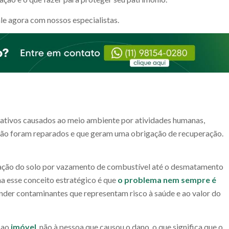
fale agora com nossos especialistas.
gativos causados ao meio ambiente por atividades humanas,
da não foram reparados e que geram uma obrigação de recuperação.
inação do solo por vazamento de combustível até o desmatamento
na esse conceito estratégico é que
o problema nem sempre é
onder contaminantes que representam risco à saúde e ao valor do
o ao
imóvel
, não à pessoa que causou o dano, o que significa que o