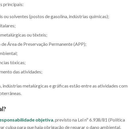
 principais:
ou solventes (postos de gasolina, indústrias químicas);
talares;
metalúrgicas ou têxteis;
o de Área de Preservação Permanente (APP);
mbiental;
cias tóxicas;
mento das atividades;
indústrias metalúrgicas e gráficas estão entre as atividades com
bterrâneas.
al?
responsabilidade objetiva
, previsto na Lei nº 6.938/81 (Política
r culpa para que haja obrigação de reparar o dano ambiental.