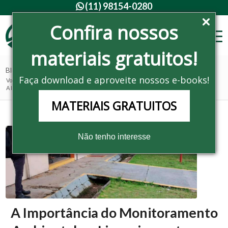
(11) 98154-0280

Confira nossos
materiais gratuitos!
Blog - Últimas notícias
Faça download e aproveite nossos e-books!
Você está aqui:
Home
/
Noticias
/
Consultoria Ambiental
/
A Importância do Monitoramento Ambiental no Licenciamento e na Gestão A...
MATERIAIS GRATUITOS
Não tenho interesse
A Importância do Monitoramento