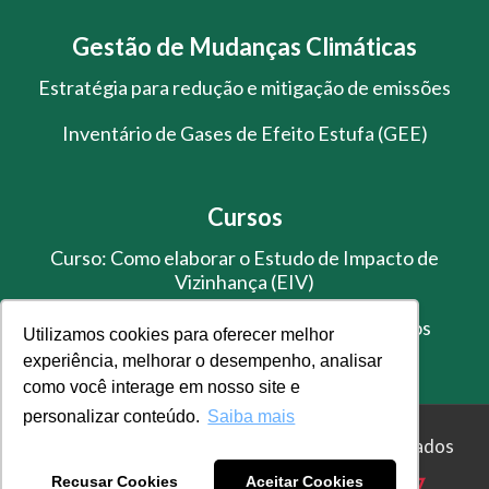
Gestão de Mudanças Climáticas
Estratégia para redução e mitigação de emissões
Inventário de Gases de Efeito Estufa (GEE)
Cursos
Curso: Como elaborar o Estudo de Impacto de
Vizinhança (EIV)
Treinamento de Gestão de Resíduos Sólidos
Utilizamos cookies para oferecer melhor
experiência, melhorar o desempenho, analisar
como você interage em nosso site e
personalizar conteúdo.
Saiba mais
© Master Ambiental - Todos os direitos reservados
Recusar Cookies
Aceitar Cookies