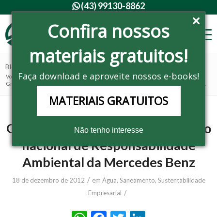
(43) 99130-8862

Confira nossos
materiais gratuitos!
Blog - Últimas notícias
Faça download e aproveite nossos e-books!
Você está aqui:
Home
/
Noticias
/
Água, Saneamento
/
Grupo Ingá Veículos recebe prêmio nacional de Responsabilidade Ambiental da...
MATERIAIS GRATUITOS
Grupo Ingá Veículos recebe prêmio
Não tenho interesse
nacional de Responsabilidade
Ambiental da Mercedes Benz
/
18 de dezembro de 2012
em
Água, Saneamento
,
Sustentabilidade
/
Empresarial