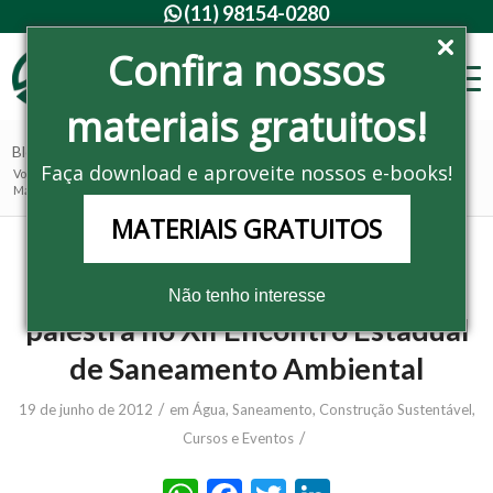
(11) 98154-0280

Confira nossos
materiais gratuitos!
Blog - Últimas notícias
Faça download e aproveite nossos e-books!
Você está aqui:
Home
/
Noticias
/
Água, Saneamento
/
Master Ambiental ministra palestra no XII Encontro Estadual de Saneamento...
MATERIAIS GRATUITOS
Master Ambiental ministra
Não tenho interesse
palestra no XII Encontro Estadual
de Saneamento Ambiental
/
19 de junho de 2012
em
Água, Saneamento
,
Construção Sustentável
,
/
Cursos e Eventos