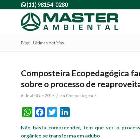
(11) 98154-0280

Blog - Últimas notícias
Composteira Ecopedagógica faci
sobre o processo de reaproveit
/
/
6 de abril de 2015
em
Compostagem
WhatsApp
Facebook
Twitter
LinkedIn
Não basta compreender, tem que ver o proces
orgânico se transforma em adubo