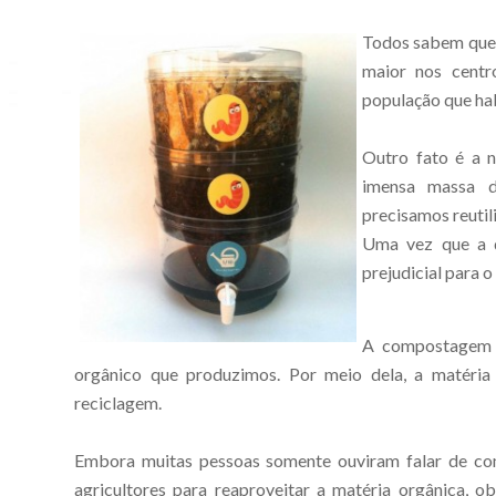
Todos sabem que 
maior nos cent
população que hab
Outro fato é a n
imensa massa d
precisamos reutili
Uma vez que a d
prejudicial para 
A compostagem d
orgânico que produzimos. Por meio dela, a matéri
reciclagem.
Embora muitas pessoas somente ouviram falar de c
agricultores para reaproveitar a matéria orgânica, o