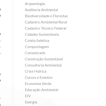
Arqueologia
a
Auditoria Ambiental
a
Biodiversidade e Florestas
Cadastro Ambiental Rural
Cadastro Técnico Federal
a
Cidades Sustentáveis
,
Coleta Seletiva
.
Compostagem
,
Comunicado
Construção Sustentável
Consultoria Ambiental
Crise Hídrica
o
Cursos e Eventos
a
Economia Verde
Educação Ambiental
EIV
r
Energia
o