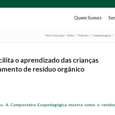
Quem Somos
Se
Você está aqui:
Home
/
Noticias
/
Compostagem
/
lita o aprendizado das crianças
amento de resíduo orgânico
so. A Composteira Ecopedagógica mostra como o resídu