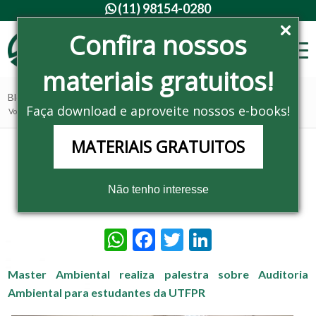
(11) 98154-0280

Confira nossos
materiais gratuitos!
Blog - Últimas notícias
Faça download e aproveite nossos e-books!
Você está aqui:
Home
/
Noticias
/
Cursos e Eventos
/
O bom filho a casa torna
MATERIAIS GRATUITOS
O bom filho a casa torna
Não tenho interesse
/
/
13 de abril de 2015
em
Cursos e Eventos
WhatsApp
Facebook
Twitter
LinkedIn
Master Ambiental realiza palestra sobre Auditoria
Ambiental para estudantes da UTFPR