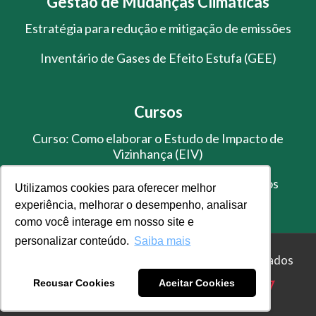
Gestão de Mudanças Climáticas
Estratégia para redução e mitigação de emissões
Inventário de Gases de Efeito Estufa (GEE)
Cursos
Curso: Como elaborar o Estudo de Impacto de
Vizinhança (EIV)
Treinamento de Gestão de Resíduos Sólidos
Utilizamos cookies para oferecer melhor
experiência, melhorar o desempenho, analisar
como você interage em nosso site e
personalizar conteúdo.
Saiba mais
© Master Ambiental - Todos os direitos reservados
Recusar Cookies
Aceitar Cookies