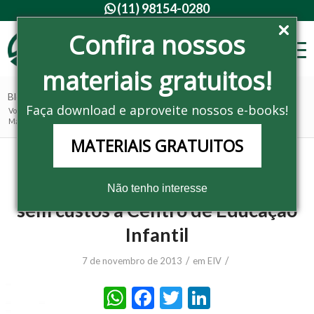
(11) 98154-0280

Confira nossos
materiais gratuitos!
Blog - Últimas notícias
Faça download e aproveite nossos e-books!
Você está aqui:
Home
/
Noticias
/
EIV
/
Master Ambiental entrega EIV sem custos a Centro de Educação Infantil...
MATERIAIS GRATUITOS
Master Ambiental entrega EIV
Não tenho interesse
sem custos a Centro de Educação
Infantil
/
/
7 de novembro de 2013
em
EIV
WhatsApp
Facebook
Twitter
LinkedIn