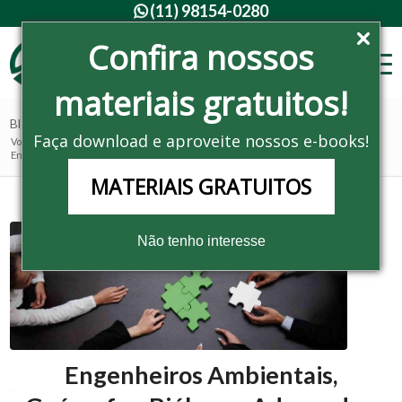
(11) 98154-0280

Confira nossos
materiais gratuitos!
Blog - Últimas notícias
Faça download e aproveite nossos e-books!
Você está aqui:
Home
/
Noticias
/
Consultoria Ambiental
/
Engenheiros Ambientais, Geógrafos, Biólogos, Advogados, Sociólogos, En...
MATERIAIS GRATUITOS
Não tenho interesse
Engenheiros Ambientais,