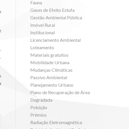
Fauna
Gases de Efeito Estufa
m
Gestão Ambiental Pública
Imóvel Rural
e
Institucional
Licenciamento Ambiental
Loteamento
.
Materiais gratuitos
.
Mobilidade Urbana
Mudanças Climáticas
o
Passivo Ambiental
a
Planejamento Urbano
Plano de Recuperação de Área
Degradada
Poluição
Prêmios
Radiação Eletromagnética