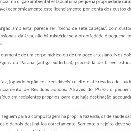
icenciar no órgão ambiental estadual uma pequena propriedade rural
ável economicamente este licenciamento por conta dos custos d
órgão ambiental parece ser “bicho de sete cabeças”, com custo
sionais da área, não há mistério: se a propriedade é pequena, o
s.
etamente de um corpo hídrico ou de um poço artesiano. Nos doi
 Águas do Paraná (antiga Suderhsa), precedida de breve estud
faz, jogando orgânicos, recicláveis, rejeito e até resíduo de saúd
nciamento de Resíduos Sólidos. Através do PGRS, o pequen
esíduo em recipientes próprios, para que haja destinação adequad
s seguem para a compostagem na própria fazenda, os de saúde sã
los e depois destiná-los corretamente. Somente o rejeito deve se