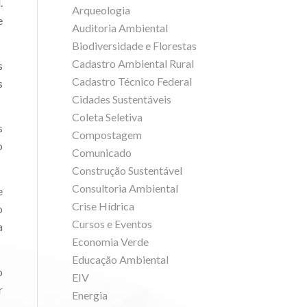
.
Arqueologia
e
Auditoria Ambiental
Biodiversidade e Florestas
Cadastro Ambiental Rural
s
Cadastro Técnico Federal
s
Cidades Sustentáveis
Coleta Seletiva
s
Compostagem
o
Comunicado
Construção Sustentável
Consultoria Ambiental
e
Crise Hídrica
o
Cursos e Eventos
a
Economia Verde
Educação Ambiental
o
EIV
r
Energia