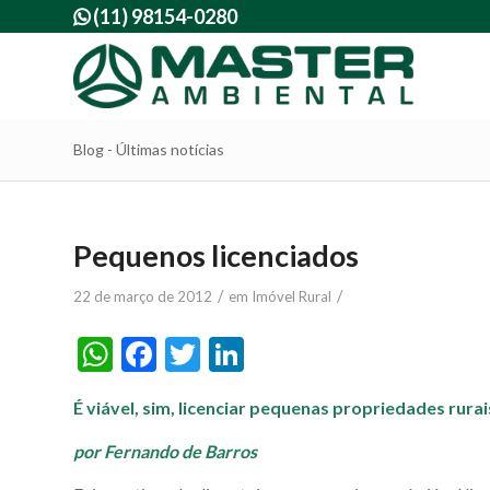
(11) 98154-0280

Blog - Últimas notícias
Pequenos licenciados
/
/
22 de março de 2012
em
Imóvel Rural
WhatsApp
Facebook
Twitter
LinkedIn
É viável, sim, licenciar pequenas propriedades rura
por Fernando de Barros