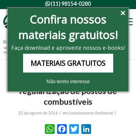
(11) 98154-0280

Confira nossos
materiais gratuitos!
Blog - Últimas notícias
Faça download e aproveite nossos e-books!
Você está aqui:
Home
/
Noticias
/
Licenciamento Ambiental
/
Master Ambiental auxilia regularização de postos de combustíveis
MATERIAIS GRATUITOS
Master Ambiental auxilia
Não tenho interesse
regularização de postos de
combustíveis
/
/
22 de agosto de 2016
em
Licenciamento Ambiental
WhatsApp
Facebook
Twitter
LinkedIn