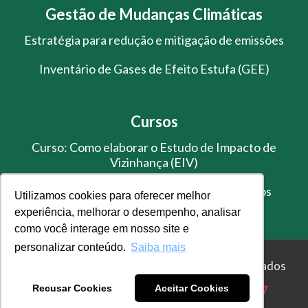
Gestão de Mudanças Climáticas
Estratégia para redução e mitigação de emissões
Inventário de Gases de Efeito Estufa (GEE)
Cursos
Curso: Como elaborar o Estudo de Impacto de
Vizinhança (EIV)
Treinamento de Gestão de Resíduos Sólidos
Utilizamos cookies para oferecer melhor
experiência, melhorar o desempenho, analisar
como você interage em nosso site e
personalizar conteúdo.
Saiba mais
© Master Ambiental - Todos os direitos reservados
Recusar Cookies
Aceitar Cookies