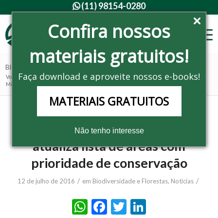
(11) 98154-0280

Confira nossos
materiais gratuitos!
Blog - Últimas notícias
Faça download e aproveite nossos e-books!
Você está aqui:
Home
/
Noticias
/
Biodiversidade e Florestas
/
Ministério do Meio Ambiente atualiza lista de áreas com prioridade de c...
MATERIAIS GRATUITOS
Ministério do Meio Ambiente
Não tenho interesse
atualiza lista de áreas com
prioridade de conservação
/
/
12 de julho de 2016
em
Biodiversidade e Florestas
,
Noticias
WhatsApp
Facebook
Twitter
LinkedIn