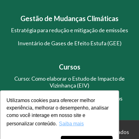
Gestão de Mudanças Climáticas
Estratégia para redução e mitigação de emissões
Inventário de Gases de Efeito Estufa (GEE)
Cursos
Curso: Como elaborar o Estudo de Impacto de
Vizinhança (EIV)
Treinamento de Gestão de Resíduos Sólidos
Utilizamos cookies para oferecer melhor
experiência, melhorar o desempenho, analisar
como você interage em nosso site e
personalizar conteúdo.
Saiba mais
© Master Ambiental - Todos os direitos reservados