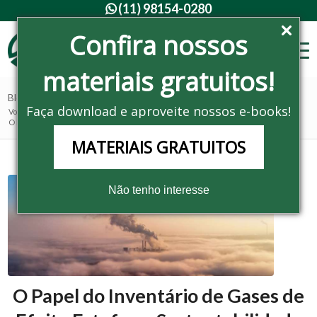
(11) 98154-0280

Confira nossos
materiais gratuitos!
Blog - Últimas notícias
Faça download e aproveite nossos e-books!
Você está aqui:
Home
/
Gases de Efeito Estufa
/
O Papel do Inventário de Gases de Efeito Estufa na Sustentabilidade Em...
MATERIAIS GRATUITOS
Não tenho interesse
O Papel do Inventário de Gases de