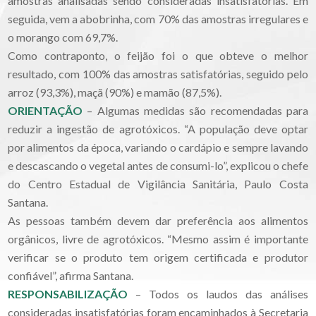
amostras analisadas sendo consideradas insatisfatórias. Em
seguida, vem a abobrinha, com 70% das amostras irregulares e
o morango com 69,7%.
Como contraponto, o feijão foi o que obteve o melhor
resultado, com 100% das amostras satisfatórias, seguido pelo
arroz (93,3%), maçã (90%) e mamão (87,5%).
ORIENTAÇÃO
– Algumas medidas são recomendadas para
reduzir a ingestão de agrotóxicos. “A população deve optar
por alimentos da época, variando o cardápio e sempre lavando
e descascando o vegetal antes de consumi-lo”, explicou o chefe
do Centro Estadual de Vigilância Sanitária, Paulo Costa
Santana.
As pessoas também devem dar preferência aos alimentos
orgânicos, livre de agrotóxicos. “Mesmo assim é importante
verificar se o produto tem origem certificada e produtor
confiável”, afirma Santana.
RESPONSABILIZAÇÃO
– Todos os laudos das análises
consideradas insatisfatórias foram encaminhados à Secretaria