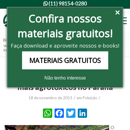
(11) 98154-0280

Confira nossos
materiais gratuitos!
Blog - Últimas notícias
Faça download e aproveite nossos e-books!
Você está aqui:
Home
/
Noticias
/
Poluição
/
Relatório indica alimentos com mais agrotóxicos no Paraná
MATERIAIS GRATUITOS
Relatório indica alimentos com
Não tenho interesse
mais agrotóxicos no Paraná
/
/
18 de novembro de 2013
em
Poluição
WhatsApp
Facebook
Twitter
LinkedIn
O