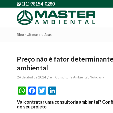
(11) 98154-0280

Blog - Últimas notícias
Preço não é fator determinante
ambiental
/
/
24 de abril de 2024
em
Consultoria Ambiental
,
Noticias
WhatsApp
Facebook
Twitter
LinkedIn
Vai contratar uma consultoria ambiental? Conf
do seu projeto