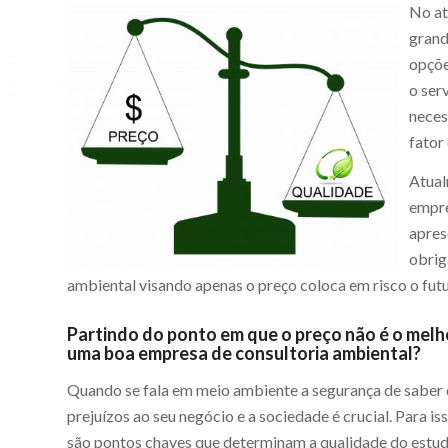
No at
grand
opçõe
o ser
neces
fator
Atual
empre
apres
obrig
ambiental visando apenas o preço coloca em risco o fut
Partindo do ponto em que o preço não é o melho
uma boa empresa de consultoria ambiental?
Quando se fala em meio ambiente a segurança de saber 
prejuízos ao seu negócio e a sociedade é crucial. Para i
são pontos chaves que determinam a qualidade do estudo