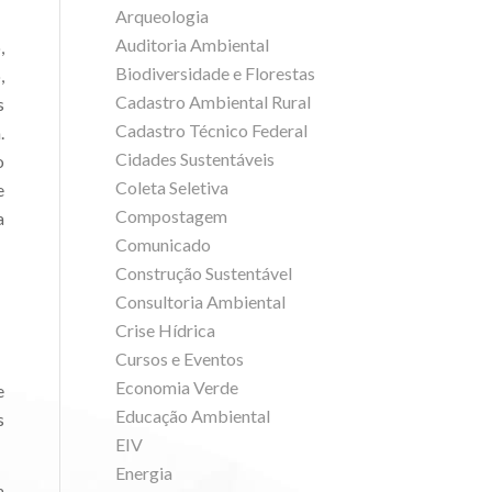
Arqueologia
Auditoria Ambiental
,
Biodiversidade e Florestas
,
Cadastro Ambiental Rural
s
Cadastro Técnico Federal
.
Cidades Sustentáveis
o
Coleta Seletiva
e
Compostagem
a
Comunicado
Construção Sustentável
Consultoria Ambiental
Crise Hídrica
Cursos e Eventos
Economia Verde
e
Educação Ambiental
s
EIV
Energia
a