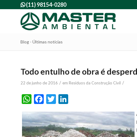
(11) 98154-0280

Blog - Últimas notícias
Todo entulho de obra é desperd
/
/
22 de junho de 2016
em
Resíduos da Construção Civil
WhatsApp
Facebook
Twitter
LinkedIn