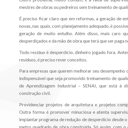
mestres de obras ou pedreiros sem treinamento de qual
É preciso ficar claro que em reformas, a geração de en
novas, nas quais, com planejamento adequado, é possíve
geração de muito entulho. Além disso, mais caro qu
desperdiçados e da mão de obra que terá que ser paga n
Todo resíduo é desperdício, dinheiro jogado fora. Ant
resíduos, é preciso rever conceitos.
Para empresas que querem melhorar seu desempenho qua
indispensável que seja promovido treinamento de quali
de Aprendizagem Industrial – SENAI, que está à d
construção civil.
Providenciar projetos de arquitetura e projetos c
Outra forma é promover minuciosa e atenta supervi
implantar programa de redução de desperdício desde o
metro quadrado de obra construída. Só assim, com o c