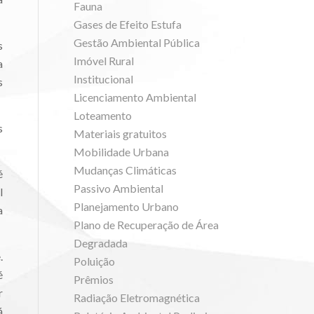
Fauna
Gases de Efeito Estufa
Gestão Ambiental Pública
s
Imóvel Rural
a
Institucional
s
Licenciamento Ambiental
Loteamento
s
Materiais gratuitos
Mobilidade Urbana
Mudanças Climáticas
é
Passivo Ambiental
l
Planejamento Urbano
a
Plano de Recuperação de Área
Degradada
.
Poluição
é
Prêmios
r
Radiação Eletromagnética
á