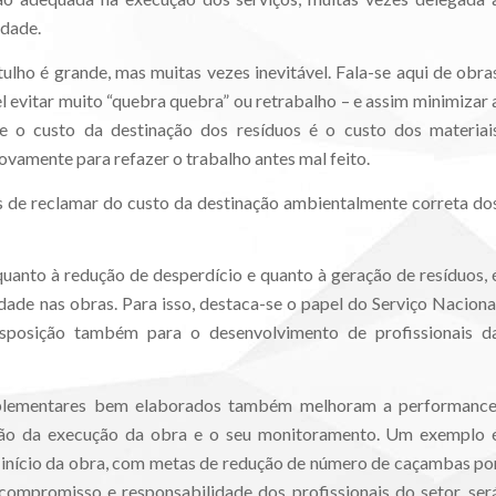
idade.
tulho é grande, mas muitas vezes inevitável. Fala-se aqui de obra
l evitar muito “quebra quebra” ou retrabalho – e assim minimizar 
e o custo da destinação dos resíduos é o custo dos materiai
ovamente para refazer o trabalho antes mal feito.
es de reclamar do custo da destinação ambientalmente correta do
nto à redução de desperdício e quanto à geração de resíduos, 
dade nas obras. Para isso, destaca-se o papel do Serviço Naciona
isposição também para o desenvolvimento de profissionais d
omplementares bem elaborados também melhoram a performance
são da execução da obra e o seu monitoramento. Um exemplo 
 início da obra, com metas de redução de número de caçambas po
ompromisso e responsabilidade dos profissionais do setor, ser