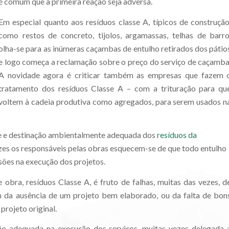
é comum que a primeira reação seja adversa.
Em especial quanto aos resíduos classe A, típicos de construção
como restos de concreto, tijolos, argamassas, telhas de barro
olha-se para as inúmeras caçambas de entulho retirados dos pátio
e logo começa a reclamação sobre o preço do serviço de caçamba
A novidade agora é criticar também as empresas que fazem 
tratamento dos resíduos Classe A – com a trituração para qu
voltem à cadeia produtiva como agregados, para serem usados n
e e destinação ambientalmente adequada dos
resíduos da
ezes os responsáveis pelas obras esquecem-se de que todo entulho
ões na execução dos projetos.
 obra, resíduos Classe A, é fruto de falhas, muitas das vezes, d
m da ausência de um projeto bem elaborado, ou da falta de bon
rojeto original.
ão adequada na execução dos serviços, muitas vezes delegada 