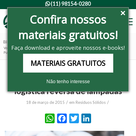
(11) 98154-0280

Confira nossos
materiais gratuitos!
Blog - Últimas notícias
Faça download e aproveite nossos e-books!
Você está aqui:
Home
/
Noticias
/
Resíduos Sólidos
/
Publicado acordo setorial para logística reversa de lâmpadas
MATERIAIS GRATUITOS
Publicado acordo setorial para
Não tenho interesse
logística reversa de lâmpadas
/
/
18 de março de 2015
em
Resíduos Sólidos
WhatsApp
Facebook
Twitter
LinkedIn